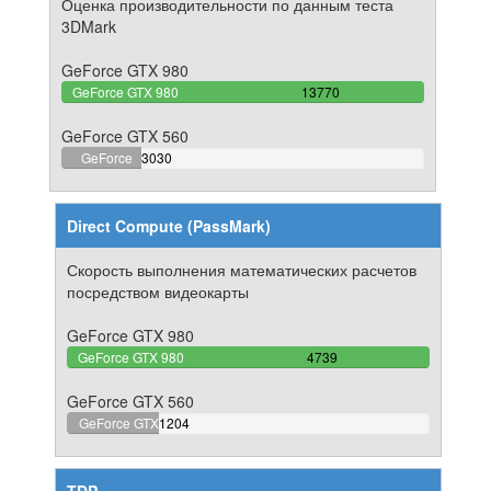
Оценка производительности по данным теста
3DMark
GeForce GTX 980
100%
GeForce GTX 980
13770
Complete
GeForce GTX 560
22.004357298475%
GeForce
3030
Complete
GTX 560
Direct Compute (PassMark)
Скорость выполнения математических расчетов
посредством видеокарты
GeForce GTX 980
100%
GeForce GTX 980
4739
Complete
GeForce GTX 560
25.406203840473%
GeForce GTX
1204
Complete
560