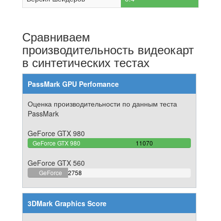
Сравниваем
производительность видеокарт
в синтетических тестах
PassMark GPU Perfomance
Оценка производительности по данным теста
PassMark
GeForce GTX 980
100%
GeForce GTX 980
11070
Complete
GeForce GTX 560
24.914182475158%
GeForce
2758
Complete
GTX 560
3DMark Graphics Score