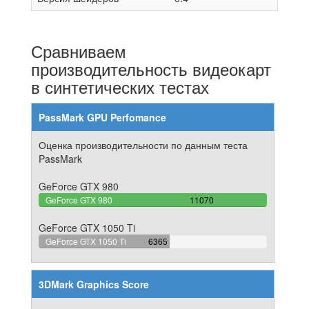
Сравниваем
производительность видеокарт
в синтетических тестах
PassMark GPU Perfomance
Оценка производительности по данным теста
PassMark
GeForce GTX 980
100%
GeForce GTX 980
11070
Complete
GeForce GTX 1050 Ti
57.497741644083%
GeForce GTX 1050 Ti
6365
Complete
3DMark Graphics Score