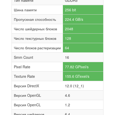
Тип памяти
GDDR5
Шина памяти
256 bit
Пропускная способность
224.4 GB/s
Число шейдерных блоков
2048
Число текстурных блоков
128
Число блоков растеризации
64
Smm Count
16
Pixel Rate
77.82 GPixel/s
Texture Rate
155.6 GTexel/s
Версия DirectX
12.0 (12_1)
Версия OpenGL
4.6
Версия OpenCL
1.2
Версия шейдеров
6.4