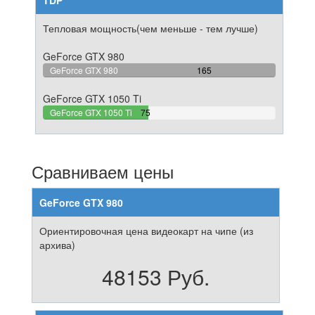
TDP
Тепловая мощность(чем меньше - тем лучше)
GeForce GTX 980
100%
GeForce GTX 980
165
Complete
GeForce GTX 1050 Ti
45.454545454545%
GeForce GTX 1050 Ti
75
Complete
Сравниваем цены
GeForce GTX 980
Ориентировочная цена видеокарт на чипе (из
архива)
48153 Руб.