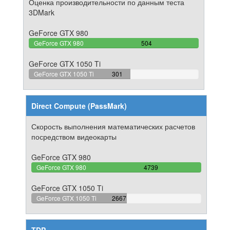
Оценка производительности по данным теста
3DMark
GeForce GTX 980
100%
GeForce GTX 980
504
Complete
GeForce GTX 1050 Ti
59.722222222222%
GeForce GTX 1050 Ti
301
Complete
Direct Compute (PassMark)
Скорость выполнения математических расчетов
посредством видеокарты
GeForce GTX 980
100%
GeForce GTX 980
4739
Complete
GeForce GTX 1050 Ti
56.277695716396%
GeForce GTX 1050 Ti
2667
Complete