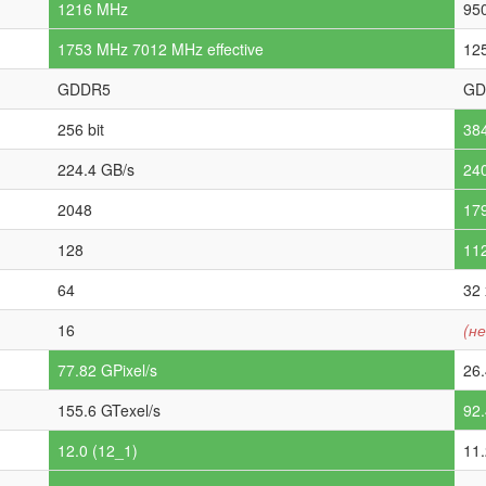
1216 MHz
95
1753 MHz 7012 MHz effective
12
GDDR5
GD
256 bit
384
224.4 GB/s
24
2048
17
128
11
64
32 
16
(не
77.82 GPixel/s
26.
155.6 GTexel/s
92.
12.0 (12_1)
11.