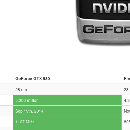
GeForce GTX 980
Fi
28 nm
28
5,200 million
4,3
Sep 19th, 2014
Nov
1127 MHz
82