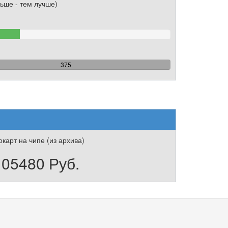
ьше - тем лучше)
%
plete
100%
375
Complete
карт на чипе (из архива)
105480 Руб.