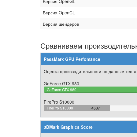
Версия OpenGL
Версия OpenCL
Версия шейдеров
Сравниваем производительн
PassMark GPU Perfomance
Оценка производительности по данным теста
GeForce GTX 980
GeForce GTX 980
FirePro S10000
40.984643179765%
FirePro S10000
4537
Complete
3DMark Graphics Score