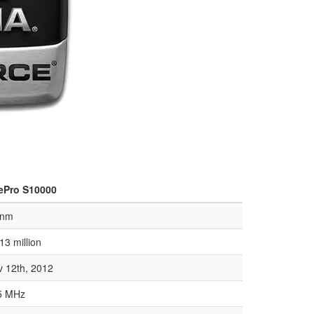
rePro S10000
 nm
13 million
 12th, 2012
5 MHz