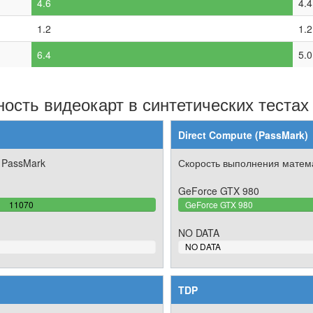
4.6
4.4
1.2
1.2
6.4
5.0
ость видеокарт в синтетических тестах
Direct Compute (PassMark)
 PassMark
Скорость выполнения матема
GeForce GTX 980
100%
11070
GeForce GTX 980
Complete
NO DATA
0%
NO DATA
Complete
TDP