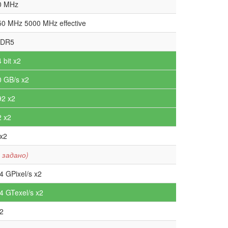
0 MHz
50 MHz 5000 MHz effective
DR5
 bit x2
0 GB/s x2
92 x2
2 x2
x2
 задано)
4 GPixel/s x2
4 GTexel/s x2
2