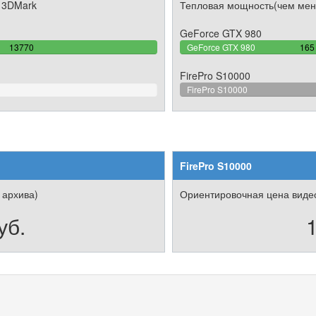
 3DMark
Тепловая мощность(чем мен
GeForce GTX 980
100%
44
13770
GeForce GTX 980
165
Complete
Com
FirePro S10000
FirePro S10000
FirePro S10000
 архива)
Ориентировочная цена видео
уб.