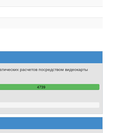
тических расчетов посредством видеокарты
100%
4739
Complete