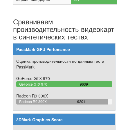
Сравниваем
производительность видеокарт
в синтетических тестах
PassMark GPU Perfomance
Оценка производительности по данным теста
PassMark
GeForce GTX 970
100%
GeForce GTX 970
9639
Complete
Radeon R9 390X
95.455960161843%
Radeon R9 390X
9201
Complete
3DMark Graphics Score