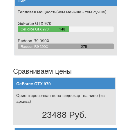
TDP
Тепловая мощность(чем меньше - тем лучше)
GeForce GTX 970
53.818181818182%
GeForce GTX 970
148
Complete
Radeon R9 390X
100%
Radeon R9 390X
275
Complete
Сравниваем цены
GeForce GTX 970
Ориентировочная цена видеокарт на чипе (из
архива)
23488 Руб.