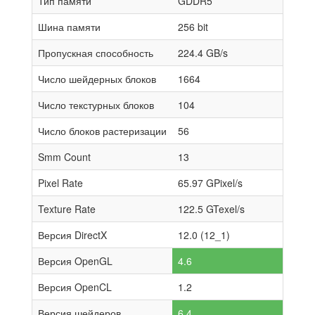
Тип памяти
GDDR5
Шина памяти
256 bit
Пропускная способность
224.4 GB/s
Число шейдерных блоков
1664
Число текстурных блоков
104
Число блоков растеризации
56
Smm Count
13
Pixel Rate
65.97 GPixel/s
Texture Rate
122.5 GTexel/s
Версия DirectX
12.0 (12_1)
Версия OpenGL
4.6
Версия OpenCL
1.2
Версия шейдеров
6.4