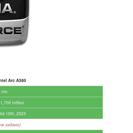
ntel Arc A580
6 nm
1,700 million
ct 10th, 2023
не задано)