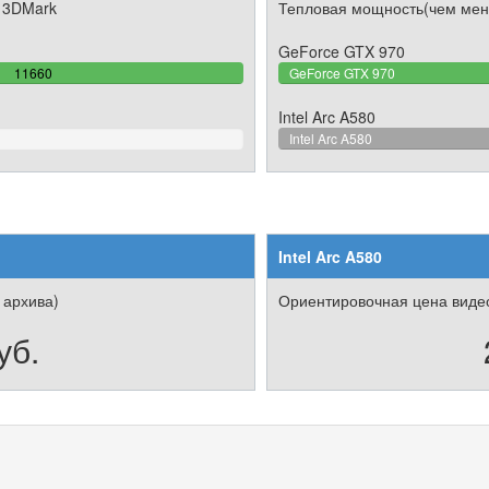
 3DMark
Тепловая мощность(чем мен
GeForce GTX 970
100%
11660
GeForce GTX 970
Complete
Intel Arc A580
Intel Arc A580
Intel Arc A580
 архива)
Ориентировочная цена видео
уб.