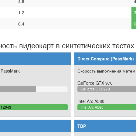
4.6
4
1.2
3
6.4
6
ость видеокарт в синтетических тестах
Direct Compute (PassMark)
 PassMark
Скорость выполнения матема
GeForce GTX 970
8196462675%
GeForce GTX 970
te
Intel Arc A580
100%
12043
Intel Arc A580
Complete
TDP