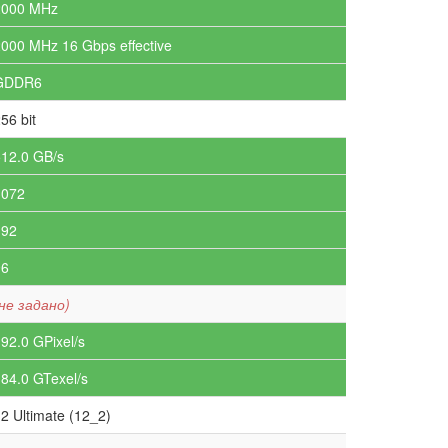
2000 MHz
000 MHz 16 Gbps effective
GDDR6
56 bit
512.0 GB/s
3072
192
96
не задано)
92.0 GPixel/s
84.0 GTexel/s
2 Ultimate (12_2)