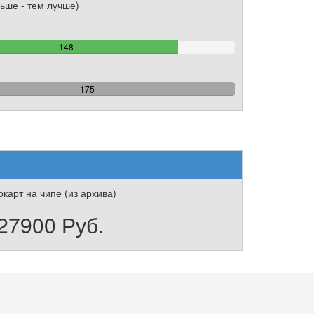
ьше - тем лучше)
84.571428571429%
148
Complete
100%
175
Complete
карт на чипе (из архива)
27900 Руб.