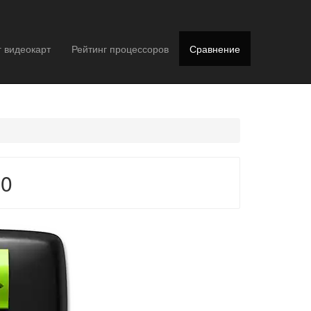
г видеокарт
Рейтинг процессоров
Сравнение
80