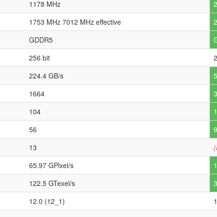
1178 MHz
1753 MHz 7012 MHz effective
2
GDDR5
256 bit
2
224.4 GB/s
1664
104
56
13
(
65.97 GPixel/s
1
122.5 GTexel/s
3
12.0 (12_1)
1