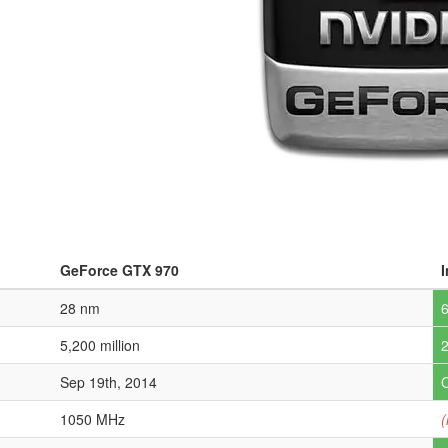
GeForce GTX 970
I
28 nm
5,200 million
2
Sep 19th, 2014
O
1050 MHz
(