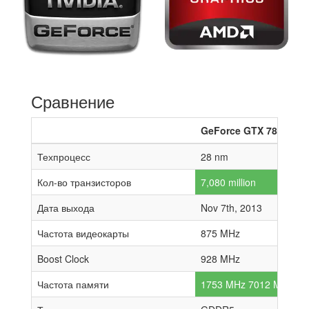
Сравнение
GeForce GTX 780 Ti
Техпроцесс
28 nm
Кол-во транзисторов
7,080 million
Дата выхода
Nov 7th, 2013
Частота видеокарты
875 MHz
Boost Clock
928 MHz
Частота памяти
1753 MHz 7012 MHz effe