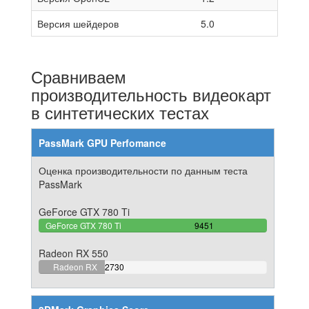
Версия шейдеров
5.0
Сравниваем
производительность видеокарт
в синтетических тестах
PassMark GPU Perfomance
Оценка производительности по данным теста
PassMark
GeForce GTX 780 Ti
100%
GeForce GTX 780 Ti
9451
Complete
Radeon RX 550
28.88583218707%
Radeon RX
2730
Complete
550