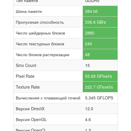
Тип памяти
GDDR5
Шина памяти
384 bit
Пропускная способность
336.6 GB/s
Число шейдерных блоков
2880
Число текстурных блоков
240
Число блоков растеризации
48
Smx Count
15
Pixel Rate
55.68 GPixel/s
Texture Rate
222.7 GTexel/s
Вычисления с плавающей точкой
5,345 GFLOPS
Версия DirectX
12.0
Версия OpenGL
4.6
Версия OpenCL
1.2