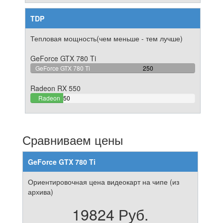
TDP
Тепловая мощность(чем меньше - тем лучше)
GeForce GTX 780 Ti
100%
GeForce GTX 780 Ti
250
Complete
Radeon RX 550
20%
Radeon
50
Complete
RX 550
Сравниваем цены
GeForce GTX 780 Ti
Ориентировочная цена видеокарт на чипе (из
архива)
19824 Руб.