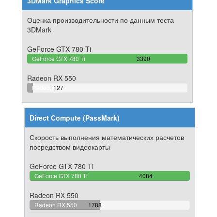
3DMark Graphics Score
Оценка производительности по данным теста
3DMark
GeForce GTX 780 Ti
100%
GeForce GTX 780 Ti
3390
Complete
Radeon RX 550
3.7463126843658%
Radeon
127
Complete
RX 550
Direct Compute (PassMark)
Скорость выполнения математических расчетов
посредством видеокарты
GeForce GTX 780 Ti
100%
GeForce GTX 780 Ti
4084
Complete
Radeon RX 550
43.780607247796%
Radeon RX 550
1788
Complete