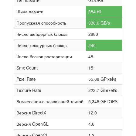
Тип памяти
GDDR5
Шина памяти
384 bit
Пропускная способность
336.6 GB/s
Число шейдерных блоков
2880
Число текстурных блоков
240
Число блоков растеризации
48
Smx Count
15
Pixel Rate
55.68 GPixel/s
Texture Rate
222.7 GTexel/s
Вычисления с плавающей точкой
5,345 GFLOPS
Версия DirectX
12.0
Версия OpenGL
4.6
Версия OpenCL
1.2