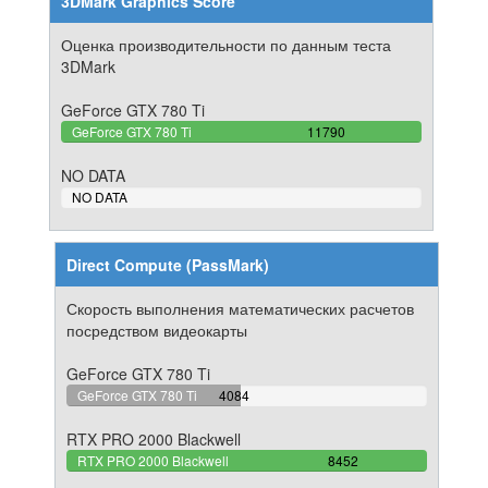
3DMark Graphics Score
Оценка производительности по данным теста
3DMark
GeForce GTX 780 Ti
100%
GeForce GTX 780 Ti
11790
Complete
NO DATA
0%
NO DATA
Complete
Direct Compute (PassMark)
Скорость выполнения математических расчетов
посредством видеокарты
GeForce GTX 780 Ti
48.319924278277%
GeForce GTX 780 Ti
4084
Complete
RTX PRO 2000 Blackwell
100%
RTX PRO 2000 Blackwell
8452
Complete