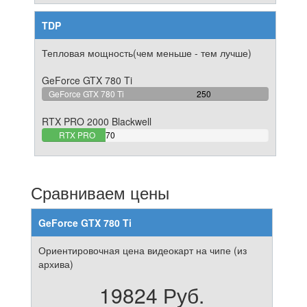
TDP
Тепловая мощность(чем меньше - тем лучше)
GeForce GTX 780 Ti
100%
GeForce GTX 780 Ti
250
Complete
RTX PRO 2000 Blackwell
28%
RTX PRO
70
Complete
2000
Blackwell
Сравниваем цены
GeForce GTX 780 Ti
Ориентировочная цена видеокарт на чипе (из
архива)
19824 Руб.