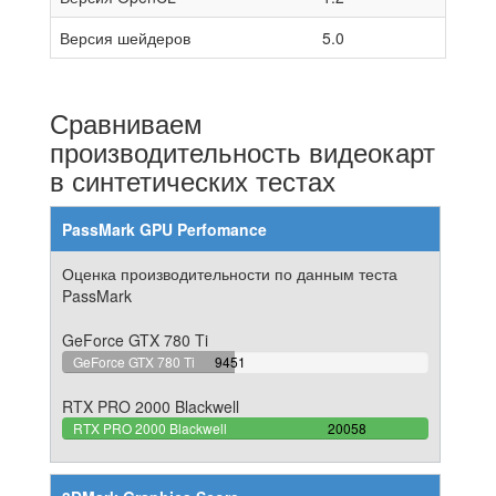
Версия шейдеров
5.0
Сравниваем
производительность видеокарт
в синтетических тестах
PassMark GPU Perfomance
Оценка производительности по данным теста
PassMark
GeForce GTX 780 Ti
47.11835676538%
GeForce GTX 780 Ti
9451
Complete
RTX PRO 2000 Blackwell
100%
RTX PRO 2000 Blackwell
20058
Complete