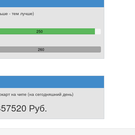
ьше - тем лучше)
96.153846153846%
250
Complete
100%
260
Complete
карт на чипе (на сегодняшний день)
857520 Руб.