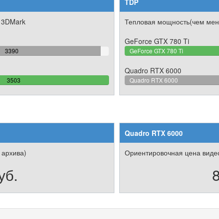
TDP
 3DMark
Тепловая мощность(чем мен
GeForce GTX 780 Ti
96.774193548387%
3390
GeForce GTX 780 Ti
Complete
Quadro RTX 6000
100%
3503
Quadro RTX 6000
Complete
Quadro RTX 6000
 архива)
Ориентировочная цена видео
уб.