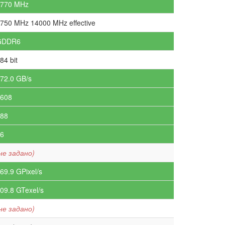
1770 MHz
750 MHz 14000 MHz effective
GDDR6
84 bit
72.0 GB/s
608
88
6
не задано)
69.9 GPixel/s
09.8 GTexel/s
не задано)