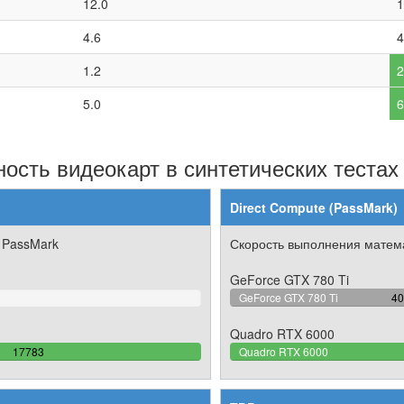
12.0
1
4.6
4
1.2
2
5.0
6
ость видеокарт в синтетических тестах
Direct Compute (PassMark)
 PassMark
Скорость выполнения матема
GeForce GTX 780 Ti
44
GeForce GTX 780 Ti
40
Co
Quadro RTX 6000
100%
17783
Quadro RTX 6000
Complete