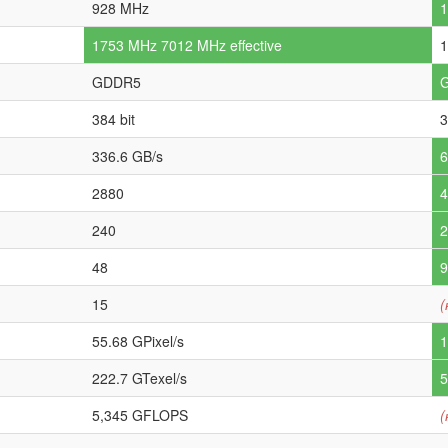
928 MHz
1753 MHz 7012 MHz effective
1
GDDR5
384 bit
3
336.6 GB/s
6
2880
4
240
2
48
9
15
(
55.68 GPixel/s
1
222.7 GTexel/s
5
5,345 GFLOPS
(