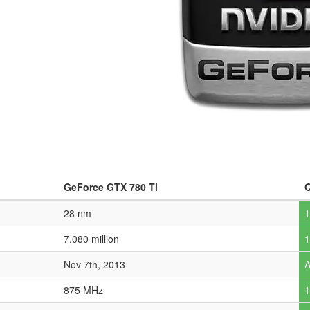
GeForce GTX 780 Ti
Q
28 nm
1
7,080 million
1
Nov 7th, 2013
A
875 MHz