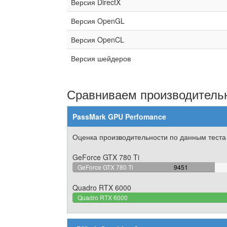
Версия DirectX
Версия OpenGL
Версия OpenCL
Версия шейдеров
Сравниваем производительн
PassMark GPU Perfomance
Оценка производительности по данным теста
GeForce GTX 780 Ti
53.14626328516%
GeForce GTX 780 Ti
9451
Complete
Quadro RTX 6000
Quadro RTX 6000