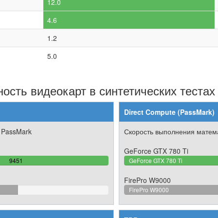
12.0
4.6
1.2
5.0
ость видеокарт в синтетических тестах
Direct Compute (PassMark)
 PassMark
Скорость выполнения матема
GeForce GTX 780 Ti
100%
9451
GeForce GTX 780 Ti
Complete
FirePro W9000
766%
FirePro W9000