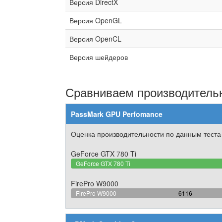
Версия DirectX
Версия OpenGL
Версия OpenCL
Версия шейдеров
Сравниваем производительн
PassMark GPU Perfomance
Оценка производительности по данным теста
GeForce GTX 780 Ti
GeForce GTX 780 Ti
FirePro W9000
64.712728811
FirePro W9000
6116
Complete