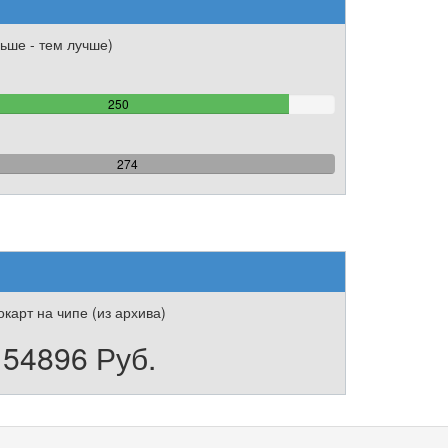
ьше - тем лучше)
91.240875912409%
250
Complete
100%
274
Complete
карт на чипе (из архива)
154896 Руб.