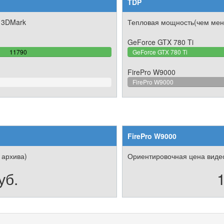
TDP
 3DMark
Тепловая мощность(чем мен
GeForce GTX 780 Ti
100%
11790
GeForce GTX 780 Ti
Complete
FirePro W9000
FirePro W9000
FirePro W9000
 архива)
Ориентировочная цена видео
уб.