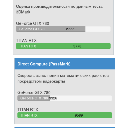
Оценка производительности по данным теста
3DMark
GeForce GTX 780
73.50449973531%
GeForce GTX 780
2777
Complete
TITAN RTX
100%
TITAN RTX
3778
Complete
Direct Compute (PassMark)
Скорость выполнения математических расчетов
посредством видеокарты
GeForce GTX 780
34.685577223902%
GeForce GTX 780
3326
Complete
TITAN RTX
100%
TITAN RTX
9589
Complete