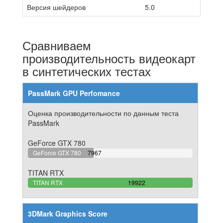
Версия шейдеров
5.0
Сравниваем
производительность видеокарт
в синтетических тестах
PassMark GPU Perfomance
Оценка производительности по данным теста
PassMark
GeForce GTX 780
39.990964762574%
GeForce GTX 780
7967
Complete
TITAN RTX
100%
TITAN RTX
19922
Complete
3DMark Graphics Score