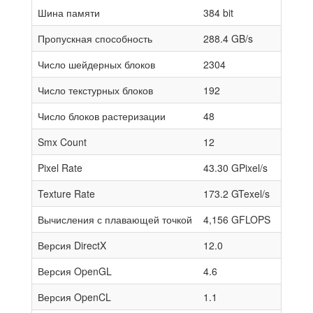
Шина памяти
384 bit
Пропускная способность
288.4 GB/s
Число шейдерных блоков
2304
Число текстурных блоков
192
Число блоков растеризации
48
Smx Count
12
Pixel Rate
43.30 GPixel/s
Texture Rate
173.2 GTexel/s
Вычисления с плавающей точкой
4,156 GFLOPS
Версия DirectX
12.0
Версия OpenGL
4.6
Версия OpenCL
1.1