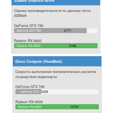
3DMark Graphics Score
Оценка производительности по данным теста
3DMark
GeForce GTX 780
87.080589526497%
GeForce GTX 780
2777
Complete
Radeon RX 6800
100%
Radeon RX 6800
3189
Complete
Direct Compute (PassMark)
Скорость выполнения математических расчетов
посредством видеокарты
GeForce GTX 780
30.907908186971%
GeForce GTX
3326
Complete
780
Radeon RX 6800
100%
Radeon RX 6800
10761
Complete