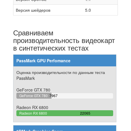
Версия шейдеров
5.0
Сравниваем
производительность видеокарт
в синтетических тестах
PassMark GPU Perfomance
Оценка производительности по данным теста
PassMark
GeForce GTX 780
36.106956718785%
GeForce GTX 780
7967
Complete
Radeon RX 6800
100%
Radeon RX 6800
22065
Complete