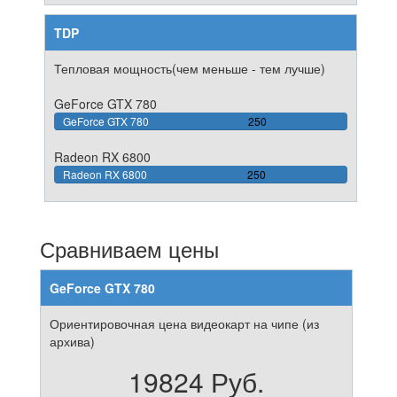
TDP
Тепловая мощность(чем меньше - тем лучше)
GeForce GTX 780
100%
GeForce GTX 780
250
Complete
Radeon RX 6800
100%
Radeon RX 6800
250
Complete
Сравниваем цены
GeForce GTX 780
Ориентировочная цена видеокарт на чипе (из
архива)
19824 Руб.