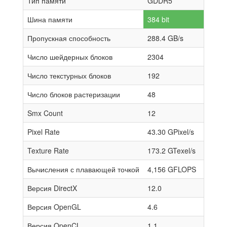
Тип памяти
GDDR5
Шина памяти
384 bit
Пропускная способность
288.4 GB/s
Число шейдерных блоков
2304
Число текстурных блоков
192
Число блоков растеризации
48
Smx Count
12
Pixel Rate
43.30 GPixel/s
Texture Rate
173.2 GTexel/s
Вычисления с плавающей точкой
4,156 GFLOPS
Версия DirectX
12.0
Версия OpenGL
4.6
Версия OpenCL
1.1