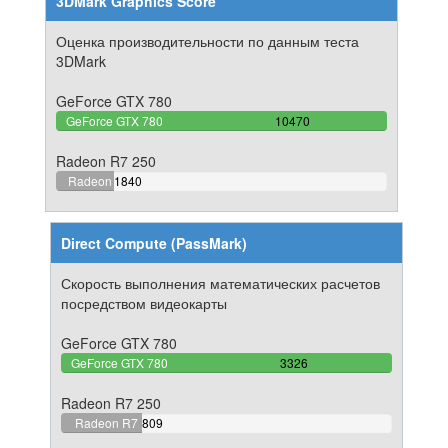
3DMark Graphics Score
Оценка производительности по данным теста
3DMark
GeForce GTX 780
100%
GeForce GTX 780
10470
Complete
Radeon R7 250
17.574021012416%
Radeon
1840
Complete
R7 250
Direct Compute (PassMark)
Скорость выполнения математических расчетов
посредством видеокарты
GeForce GTX 780
100%
GeForce GTX 780
3326
Complete
Radeon R7 250
24.323511725797%
Radeon R7
809
Complete
250