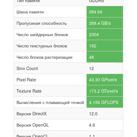
Тип памяти
GDDR5
Шина памяти
384 bit
Пропускная способность
288.4 GB/s
Число шейдерных блоков
2304
Число текстурных блоков
192
Число блоков растеризации
48
Smx Count
12
Pixel Rate
43.30 GPixel/s
Texture Rate
173.2 GTexel/s
Вычисления с плавающей точкой
4,156 GFLOPS
Версия DirectX
12.0
Версия OpenGL
4.6
Версия OpenCL
1.1