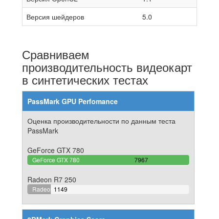
Версия шейдеров
5.0
Сравниваем
производительность видеокарт
в синтетических тестах
PassMark GPU Perfomance
Оценка производительности по данным теста
PassMark
GeForce GTX 780
100%
GeForce GTX 780
7967
Complete
Radeon R7 250
14.421990711686%
Radeon
1149
Complete
R7 250