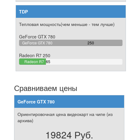
TDP
Тепловая мощность(чем меньше - тем лучше)
GeForce GTX 780
100%
GeForce GTX 780
250
Complete
Radeon R7 250
26%
Radeon R7
65
Complete
250
Сравниваем цены
GeForce GTX 780
Ориентировочная цена видеокарт на чипе (из
архива)
19824 Руб.