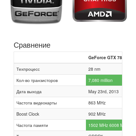
Сравнение
GeForce GTX 780
Техпроцесс
28 nm
Кол-во транзисторов
7,080 million
Дата выхода
May 23rd, 2013
Частота видеокарты
863 MHz
Boost Clock
902 MHz
Частота памяти
1502 MHz 6008 MHz effe