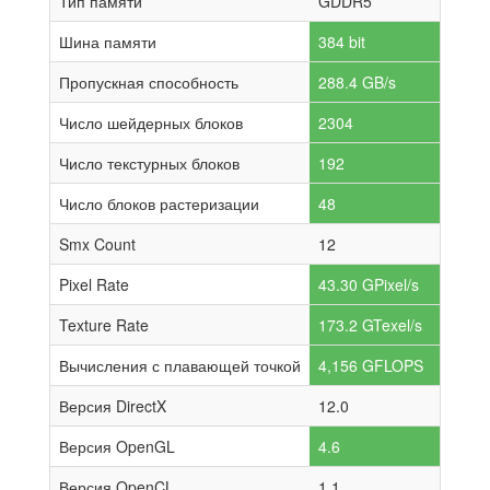
Тип памяти
GDDR5
Шина памяти
384 bit
Пропускная способность
288.4 GB/s
Число шейдерных блоков
2304
Число текстурных блоков
192
Число блоков растеризации
48
Smx Count
12
Pixel Rate
43.30 GPixel/s
Texture Rate
173.2 GTexel/s
Вычисления с плавающей точкой
4,156 GFLOPS
Версия DirectX
12.0
Версия OpenGL
4.6
Версия OpenCL
1.1