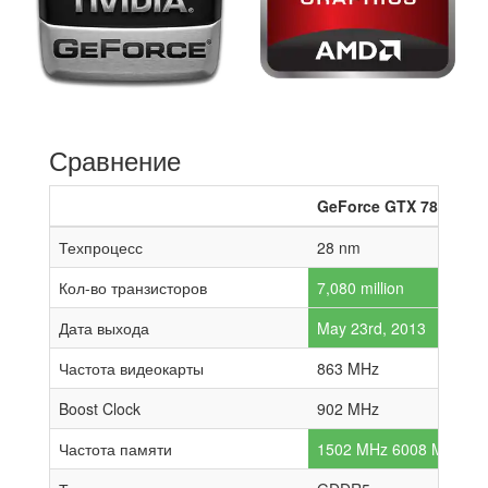
Сравнение
GeForce GTX 780
Техпроцесс
28 nm
Кол-во транзисторов
7,080 million
Дата выхода
May 23rd, 2013
Частота видеокарты
863 MHz
Boost Clock
902 MHz
Частота памяти
1502 MHz 6008 MHz effe