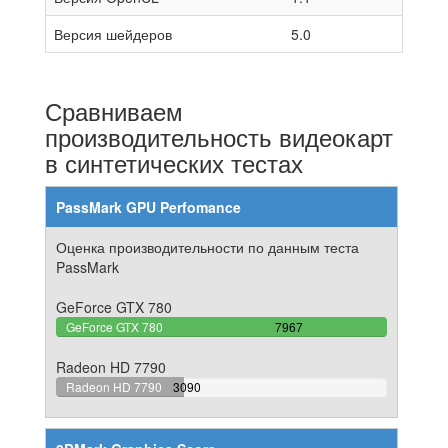
Версия шейдеров
5.0
Сравниваем
производительность видеокарт
в синтетических тестах
PassMark GPU Perfomance
Оценка производительности по данным теста
PassMark
GeForce GTX 780
100%
GeForce GTX 780
7967
Complete
Radeon HD 7790
38.784988075813%
Radeon HD 7790
3090
Complete