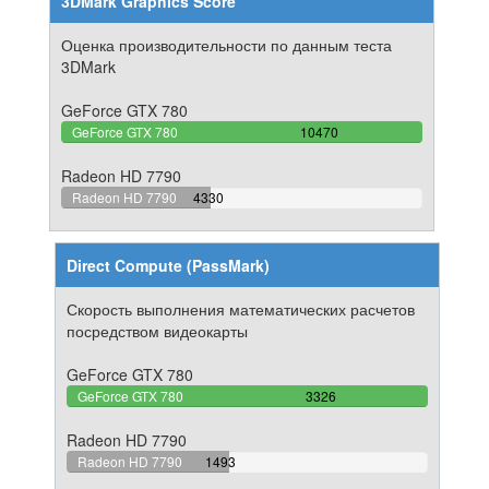
3DMark Graphics Score
Оценка производительности по данным теста
3DMark
GeForce GTX 780
100%
GeForce GTX 780
10470
Complete
Radeon HD 7790
41.356255969436%
Radeon HD 7790
4330
Complete
Direct Compute (PassMark)
Скорость выполнения математических расчетов
посредством видеокарты
GeForce GTX 780
100%
GeForce GTX 780
3326
Complete
Radeon HD 7790
44.888755261575%
Radeon HD 7790
1493
Complete