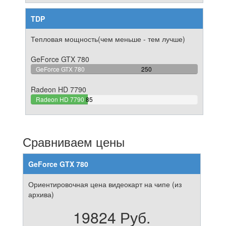
TDP
Тепловая мощность(чем меньше - тем лучше)
GeForce GTX 780
100%
GeForce GTX 780
250
Complete
Radeon HD 7790
34%
Radeon HD 7790
85
Complete
Сравниваем цены
GeForce GTX 780
Ориентировочная цена видеокарт на чипе (из
архива)
19824 Руб.