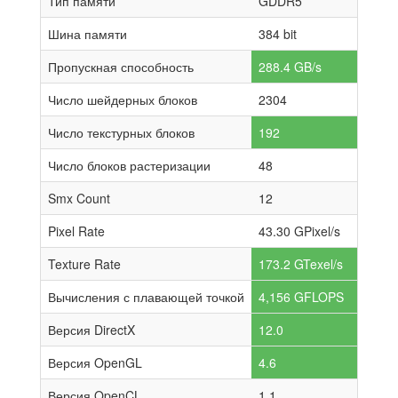
Тип памяти
GDDR5
Шина памяти
384 bit
Пропускная способность
288.4 GB/s
Число шейдерных блоков
2304
Число текстурных блоков
192
Число блоков растеризации
48
Smx Count
12
Pixel Rate
43.30 GPixel/s
Texture Rate
173.2 GTexel/s
Вычисления с плавающей точкой
4,156 GFLOPS
Версия DirectX
12.0
Версия OpenGL
4.6
Версия OpenCL
1.1