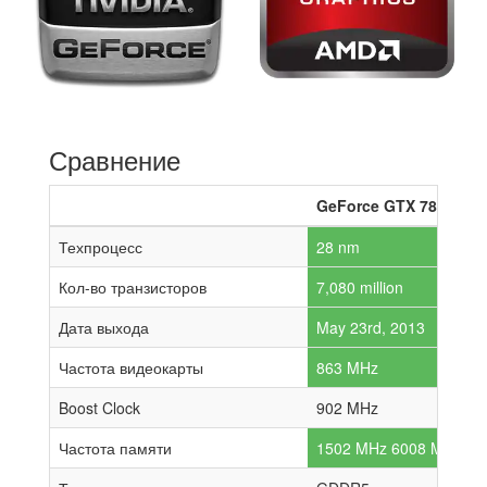
Сравнение
GeForce GTX 780
Техпроцесс
28 nm
Кол-во транзисторов
7,080 million
Дата выхода
May 23rd, 2013
Частота видеокарты
863 MHz
Boost Clock
902 MHz
Частота памяти
1502 MHz 6008 MHz effe