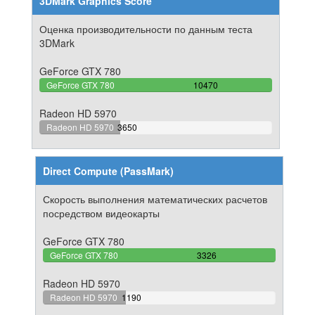
3DMark Graphics Score
Оценка производительности по данным теста
3DMark
GeForce GTX 780
100%
GeForce GTX 780
10470
Complete
Radeon HD 5970
34.861509073543%
Radeon HD 5970
3650
Complete
Direct Compute (PassMark)
Скорость выполнения математических расчетов
посредством видеокарты
GeForce GTX 780
100%
GeForce GTX 780
3326
Complete
Radeon HD 5970
35.778713168972%
Radeon HD 5970
1190
Complete