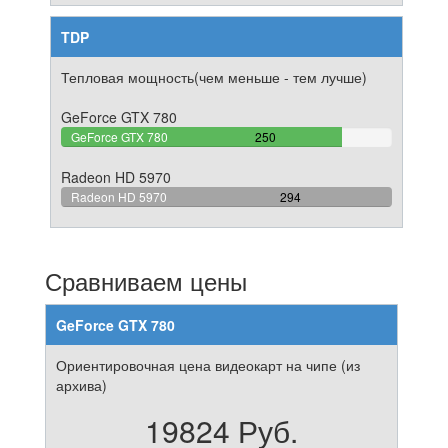
TDP
Тепловая мощность(чем меньше - тем лучше)
GeForce GTX 780
85.034013605442%
GeForce GTX 780
250
Complete
Radeon HD 5970
100%
Radeon HD 5970
294
Complete
Сравниваем цены
GeForce GTX 780
Ориентировочная цена видеокарт на чипе (из
архива)
19824 Руб.