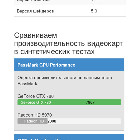
Версия шейдеров
5.0
Сравниваем
производительность видеокарт
в синтетических тестах
PassMark GPU Perfomance
Оценка производительности по данным теста
PassMark
GeForce GTX 780
100%
GeForce GTX 780
7967
Complete
Radeon HD 5970
28.969499184135%
Radeon HD
2308
Complete
5970