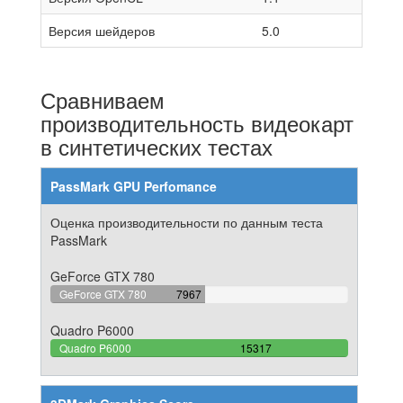
Версия шейдеров
5.0
Сравниваем
производительность видеокарт
в синтетических тестах
PassMark GPU Perfomance
Оценка производительности по данным теста
PassMark
GeForce GTX 780
52.014101978194%
GeForce GTX 780
7967
Complete
Quadro P6000
100%
Quadro P6000
15317
Complete