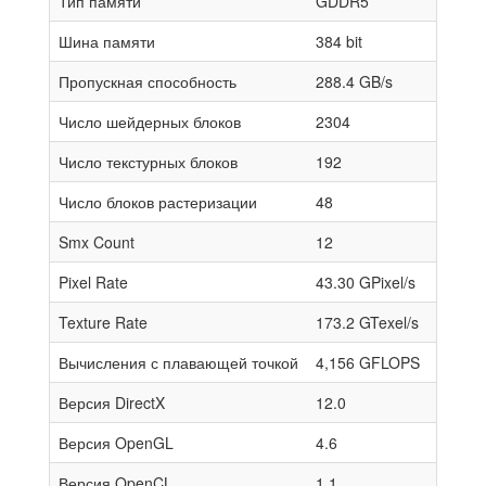
Тип памяти
GDDR5
Шина памяти
384 bit
Пропускная способность
288.4 GB/s
Число шейдерных блоков
2304
Число текстурных блоков
192
Число блоков растеризации
48
Smx Count
12
Pixel Rate
43.30 GPixel/s
Texture Rate
173.2 GTexel/s
Вычисления с плавающей точкой
4,156 GFLOPS
Версия DirectX
12.0
Версия OpenGL
4.6
Версия OpenCL
1.1