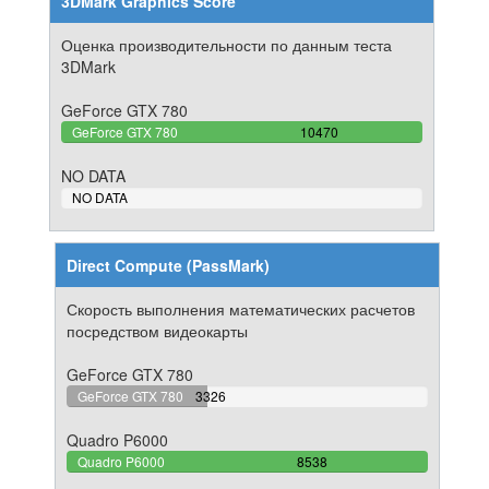
3DMark Graphics Score
Оценка производительности по данным теста
3DMark
GeForce GTX 780
100%
GeForce GTX 780
10470
Complete
NO DATA
0%
NO DATA
Complete
Direct Compute (PassMark)
Скорость выполнения математических расчетов
посредством видеокарты
GeForce GTX 780
38.95525884282%
GeForce GTX 780
3326
Complete
Quadro P6000
100%
Quadro P6000
8538
Complete