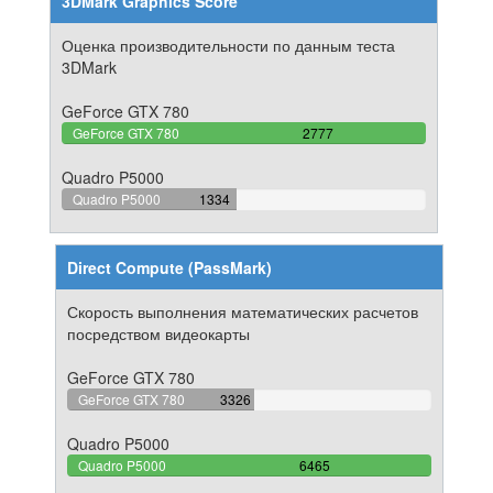
3DMark Graphics Score
Оценка производительности по данным теста
3DMark
GeForce GTX 780
100%
GeForce GTX 780
2777
Complete
Quadro P5000
48.037450486136%
Quadro P5000
1334
Complete
Direct Compute (PassMark)
Скорость выполнения математических расчетов
посредством видеокарты
GeForce GTX 780
51.446249033256%
GeForce GTX 780
3326
Complete
Quadro P5000
100%
Quadro P5000
6465
Complete