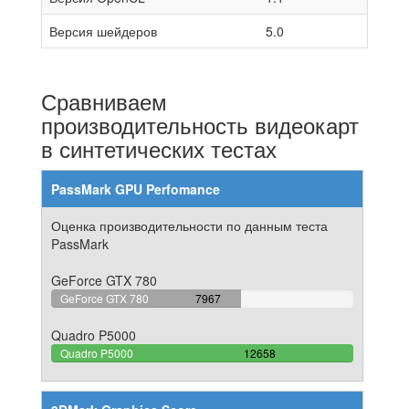
Версия шейдеров
5.0
Сравниваем
производительность видеокарт
в синтетических тестах
PassMark GPU Perfomance
Оценка производительности по данным теста
PassMark
GeForce GTX 780
62.940432927793%
GeForce GTX 780
7967
Complete
Quadro P5000
100%
Quadro P5000
12658
Complete