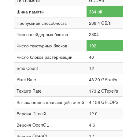
Тип памяти
GDDR5
Шина памяти
384 bit
Пропускная способность
288.4 GB/s
Число шейдерных блоков
2304
Число текстурных блоков
192
Число блоков растеризации
48
Smx Count
12
Pixel Rate
43.30 GPixel/s
Texture Rate
173.2 GTexel/s
Вычисления с плавающей точкой
4,156 GFLOPS
Версия DirectX
12.0
Версия OpenGL
4.6
Версия OpenCL
1.1