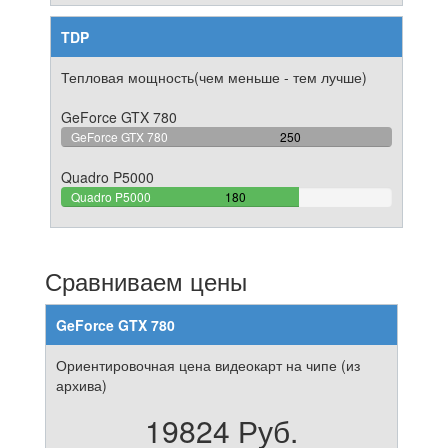
TDP
Тепловая мощность(чем меньше - тем лучше)
GeForce GTX 780
100%
GeForce GTX 780
250
Complete
Quadro P5000
72%
Quadro P5000
180
Complete
Сравниваем цены
GeForce GTX 780
Ориентировочная цена видеокарт на чипе (из
архива)
19824 Руб.