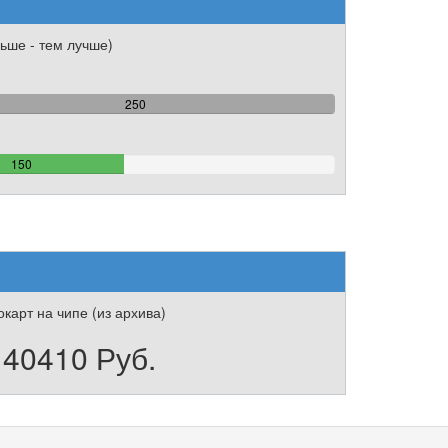
ьше - тем лучше)
100%
250
Complete
60%
150
Complete
карт на чипе (из архива)
140410 Руб.