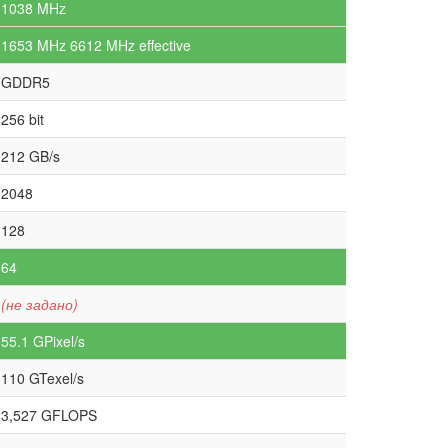
1038 MHz
1653 MHz 6612 MHz effective
GDDR5
256 bit
212 GB/s
2048
128
64
(не задано)
55.1 GPixel/s
110 GTexel/s
3,527 GFLOPS