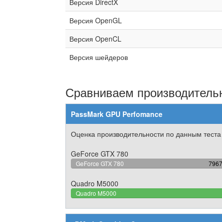
Версия DirectX
Версия OpenGL
Версия OpenCL
Версия шейдеров
Сравниваем производительн
PassMark GPU Perfomance
Оценка производительности по данным теста
GeForce GTX 780
85.
GeForce GTX 780
796
Comp
Quadro M5000
Quadro M5000