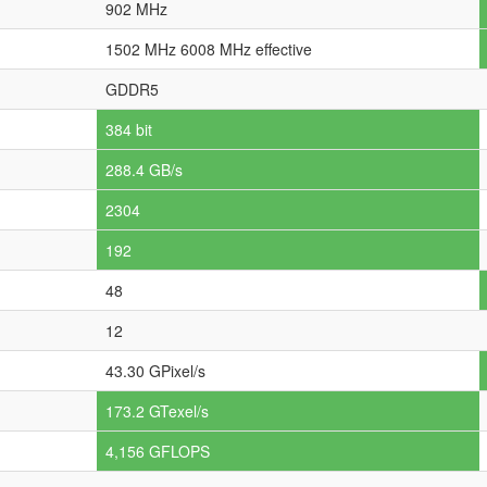
902 MHz
1502 MHz 6008 MHz effective
GDDR5
384 bit
288.4 GB/s
2304
192
48
12
43.30 GPixel/s
173.2 GTexel/s
4,156 GFLOPS