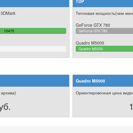
TDP
 3DMark
Тепловая мощность(чем мен
GeForce GTX 780
100%
10470
GeForce GTX 780
Complete
Quadro M5000
Quadro M5000
Quadro M5000
 архива)
Ориентировочная цена видео
уб.