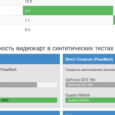
12.0
4.6
1.1
5.0
ость видеокарт в синтетических тестах
Direct Compute (PassMark)
 PassMark
Скорость выполнения матема
GeForce GTX 780
090248851864%
7
GeForce GTX 780
lete
Quadro M5000
100%
9363
Quadro M5000
Complete