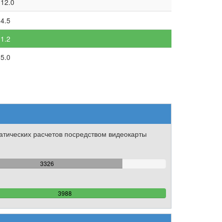
12.0
4.5
1.2
5.0
тических расчетов посредством видеокарты
83.400200601805%
3326
Complete
100%
3988
Complete