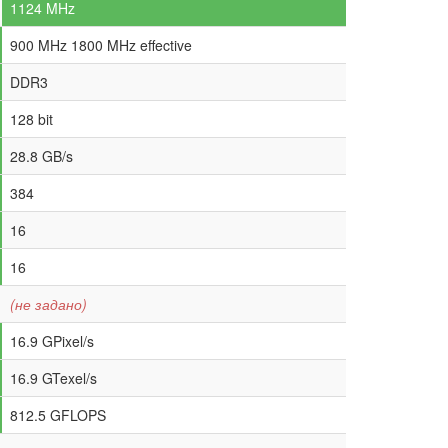
1124 MHz
900 MHz 1800 MHz effective
DDR3
128 bit
28.8 GB/s
384
16
16
(не задано)
16.9 GPixel/s
16.9 GTexel/s
812.5 GFLOPS