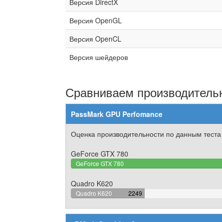
Версия DirectX
Версия OpenGL
Версия OpenCL
Версия шейдеров
Сравниваем производительн
PassMark GPU Perfomance
Оценка производительности по данным теста
GeForce GTX 780
GeForce GTX 780
Quadro K620
28.228944395632%
Quadro K620
2249
Complete