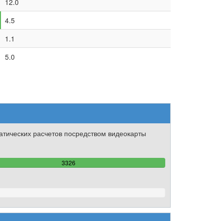
12.0
4.5
1.1
5.0
тических расчетов посредством видеокарты
100%
3326
Complete
82141%