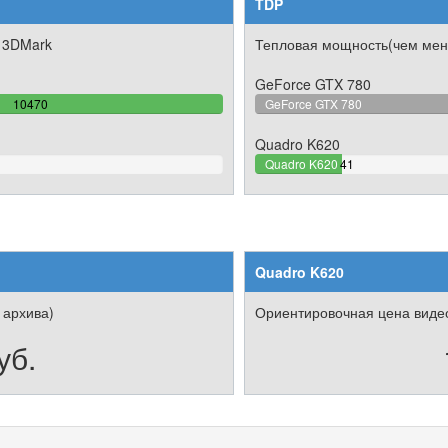
TDP
 3DMark
Тепловая мощность(чем мен
GeForce GTX 780
100%
10470
GeForce GTX 780
Complete
Quadro K620
16.4%
Quadro K620
41
Complete
Quadro K620
 архива)
Ориентировочная цена видео
уб.