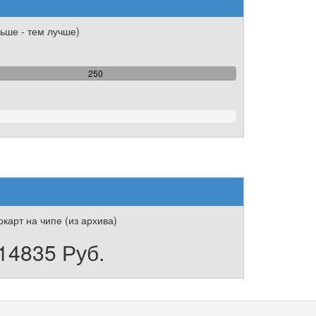
ьше - тем лучше)
100%
250
Complete
карт на чипе (из архива)
14835 Руб.