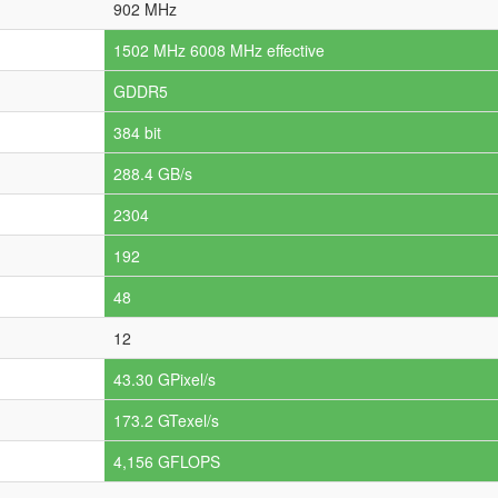
902 MHz
1502 MHz 6008 MHz effective
GDDR5
384 bit
288.4 GB/s
2304
192
48
12
43.30 GPixel/s
173.2 GTexel/s
4,156 GFLOPS