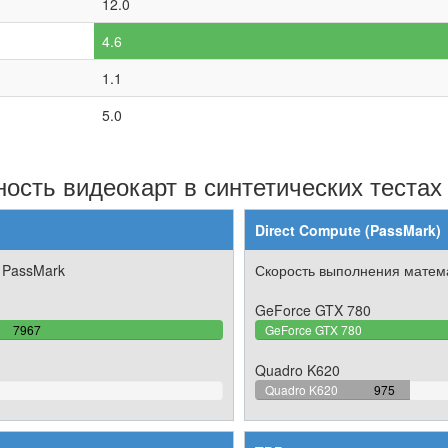
12.0
4.6
1.1
5.0
ость видеокарт в синтетических тестах
Direct Compute (PassMark)
 PassMark
Скорость выполнения матема
GeForce GTX 780
100%
7967
GeForce GTX 780
Complete
Quadro K620
29.3144918
Quadro K620
975
Complete