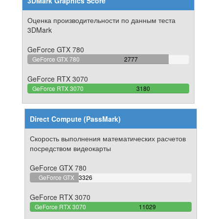
3DMark Graphics Score
Оценка производительности по данным теста
3DMark
GeForce GTX 780
87.327044025157%
GeForce GTX 780
2777
Complete
GeForce RTX 3070
100%
GeForce RTX 3070
3180
Complete
Direct Compute (PassMark)
Скорость выполнения математических расчетов
посредством видеокарты
GeForce GTX 780
30.15685918941%
GeForce GTX
3326
Complete
780
GeForce RTX 3070
100%
GeForce RTX 3070
11029
Complete