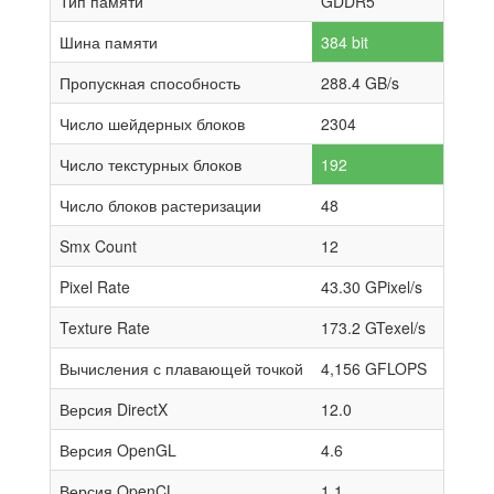
Тип памяти
GDDR5
Шина памяти
384 bit
Пропускная способность
288.4 GB/s
Число шейдерных блоков
2304
Число текстурных блоков
192
Число блоков растеризации
48
Smx Count
12
Pixel Rate
43.30 GPixel/s
Texture Rate
173.2 GTexel/s
Вычисления с плавающей точкой
4,156 GFLOPS
Версия DirectX
12.0
Версия OpenGL
4.6
Версия OpenCL
1.1