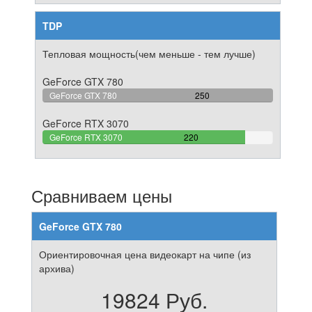
TDP
Тепловая мощность(чем меньше - тем лучше)
GeForce GTX 780
100%
GeForce GTX 780
250
Complete
GeForce RTX 3070
88%
GeForce RTX 3070
220
Complete
Сравниваем цены
GeForce GTX 780
Ориентировочная цена видеокарт на чипе (из
архива)
19824 Руб.