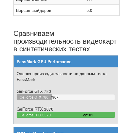
Версия шейдеров
5.0
Сравниваем
производительность видеокарт
в синтетических тестах
PassMark GPU Perfomance
Оценка производительности по данным теста
PassMark
GeForce GTX 780
36.048142617981%
GeForce GTX 780
7967
Complete
GeForce RTX 3070
100%
GeForce RTX 3070
22101
Complete