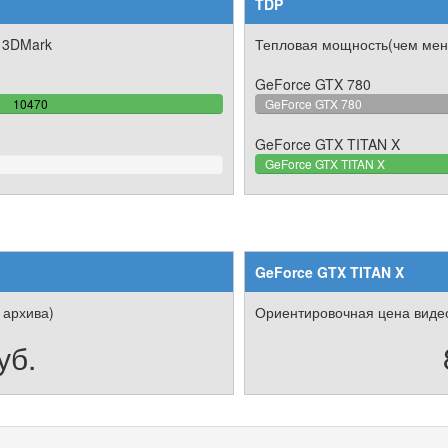
TDP
 3DMark
Тепловая мощность(чем мен
GeForce GTX 780
100%
10470
GeForce GTX 780
Complete
GeForce GTX TITAN X
GeForce GTX TITAN X
GeForce GTX TITAN X
 архива)
Ориентировочная цена видео
уб.