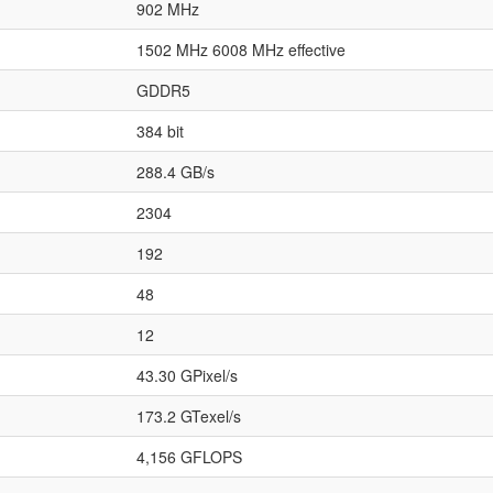
902 MHz
1502 MHz 6008 MHz effective
GDDR5
384 bit
288.4 GB/s
2304
192
48
12
43.30 GPixel/s
173.2 GTexel/s
4,156 GFLOPS