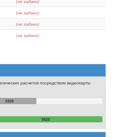
(не задано)
(не задано)
(не задано)
(не задано)
тических расчетов посредством видеокарты
59.181494661922%
3326
Complete
100%
5620
Complete