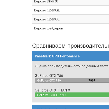
Версия DirectX
Версия OpenGL
Версия OpenCL
Версия шейдеров
Сравниваем производительн
PassMark GPU Perfomance
Оценка производительности по данным теста
GeForce GTX 780
63.401241445
GeForce GTX 780
7967
Complete
GeForce GTX TITAN X
GeForce GTX TITAN X