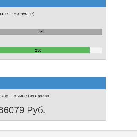
ьше - тем лучше)
100%
250
Complete
92%
230
Complete
карт на чипе (из архива)
86079 Руб.