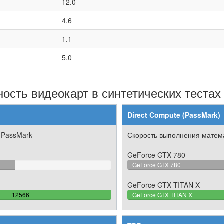
12.0
4.6
1.1
5.0
ость видеокарт в синтетических тестах
Direct Compute (PassMark)
 PassMark
Скорость выполнения матема
GeForce GTX 780
17%
GeForce GTX 780
GeForce GTX TITAN X
100%
12566
GeForce GTX TITAN X
Complete