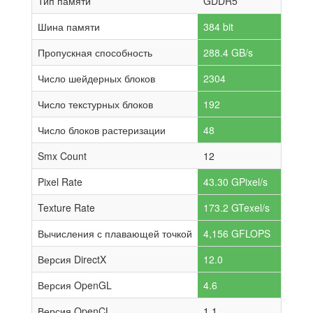
Тип памяти
GDDR5
Шина памяти
384 bit
Пропускная способность
288.4 GB/s
Число шейдерных блоков
2304
Число текстурных блоков
192
Число блоков растеризации
48
Smx Count
12
Pixel Rate
43.30 GPixel/s
Texture Rate
173.2 GTexel/s
Вычисления с плавающей точкой
4,156 GFLOPS
Версия DirectX
12.0
Версия OpenGL
4.6
Версия OpenCL
1.1