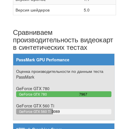
Версия шейдеров
5.0
Сравниваем
производительность видеокарт
в синтетических тестах
PassMark GPU Perfomance
Оценка производительности по данным теста
PassMark
GeForce GTX 780
100%
GeForce GTX 780
7967
Complete
GeForce GTX 560 Ti
38.52140077821%
GeForce GTX 560 Ti
3069
Complete