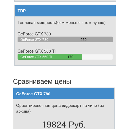
TDP
Тепловая мощность(чем меньше - тем лучше)
GeForce GTX 780
100%
GeForce GTX 780
250
Complete
GeForce GTX 560 Ti
68%
GeForce GTX 560 Ti
170
Complete
Сравниваем цены
GeForce GTX 780
Ориентировочная цена видеокарт на чипе (из
архива)
19824 Руб.