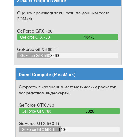
3DMark Graphics Score
Оценка производительности по данным теста
3DMark
GeForce GTX 780
100%
GeForce GTX 780
10470
Complete
GeForce GTX 560 Ti
33.046800382044%
GeForce GTX 560
3460
Complete
Ti
Direct Compute (PassMark)
Скорость выполнения математических расчетов
посредством видеокарты
GeForce GTX 780
100%
GeForce GTX 780
3326
Complete
GeForce GTX 560 Ti
42.212868310283%
GeForce GTX 560 Ti
1404
Complete