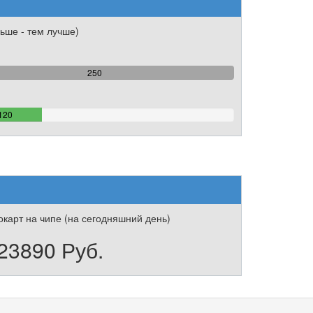
ьше - тем лучше)
100%
250
Complete
48%
120
Complete
карт на чипе (на сегодняшний день)
23890 Руб.