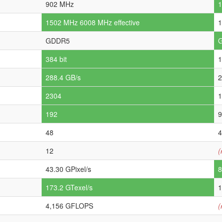
902 MHz
1502 MHz 6008 MHz effective
1
GDDR5
384 bit
1
288.4 GB/s
2
2304
1
192
9
48
4
12
(
43.30 GPixel/s
8
173.2 GTexel/s
1
4,156 GFLOPS
(