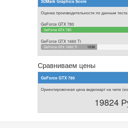
3DMark Graphics Score
Оценка производительности по данным теста
GeForce GTX 780
GeForce GTX 780
GeForce GTX 1660 Ti
37.306445804825%
GeForce GTX 1660 Ti
1036
Complete
Сравниваем цены
GeForce GTX 780
Ориентировочная цена видеокарт на чипе (из
19824 Р