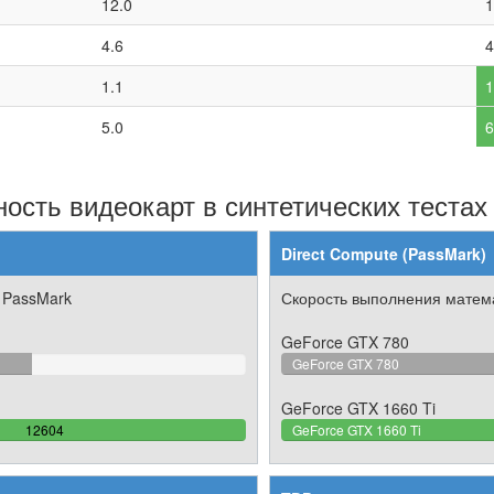
12.0
1
4.6
4
1.1
1
5.0
6
ость видеокарт в синтетических тестах
Direct Compute (PassMark)
 PassMark
Скорость выполнения матема
GeForce GTX 780
275%
GeForce GTX 780
GeForce GTX 1660 Ti
100%
12604
GeForce GTX 1660 Ti
Complete