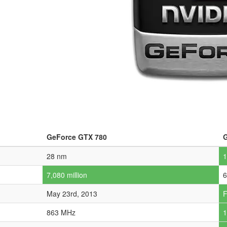
GeForce GTX 780
G
28 nm
1
7,080 million
6
May 23rd, 2013
F
863 MHz