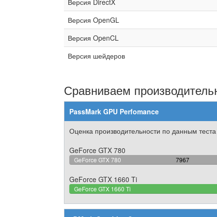
Версия DirectX
Версия OpenGL
Версия OpenCL
Версия шейдеров
Сравниваем производительн
PassMark GPU Perfomance
Оценка производительности по данным теста
GeForce GTX 780
63.210092034
GeForce GTX 780
7967
Complete
GeForce GTX 1660 Ti
GeForce GTX 1660 Ti