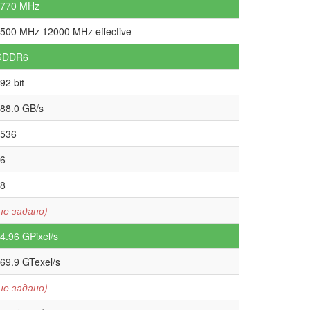
1770 MHz
500 MHz 12000 MHz effective
GDDR6
92 bit
88.0 GB/s
536
6
8
не задано)
4.96 GPixel/s
69.9 GTexel/s
не задано)