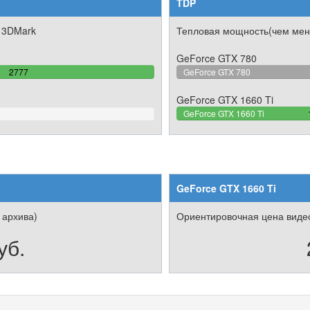
TDP
 3DMark
Тепловая мощность(чем мен
GeForce GTX 780
100%
2777
GeForce GTX 780
Complete
GeForce GTX 1660 Ti
GeForce GTX 1660 Ti
GeForce GTX 1660 Ti
 архива)
Ориентировочная цена видео
уб.