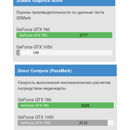
3DMark Graphics Score
Оценка производительности по данным теста
3DMark
GeForce GTX 780
100%
GeForce GTX 780
2777
Complete
GeForce GTX 1050
3.9250990277278%
GeForce
109
Complete
GTX
1050
Direct Compute (PassMark)
Скорость выполнения математических расчетов
посредством видеокарты
GeForce GTX 780
100%
GeForce GTX 780
3326
Complete
GeForce GTX 1050
93.565844858689%
GeForce GTX 1050
3112
Complete