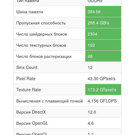
Тип памяти
GDDR5
Шина памяти
384 bit
Пропускная способность
288.4 GB/s
Число шейдерных блоков
2304
Число текстурных блоков
192
Число блоков растеризации
48
Smx Count
12
Pixel Rate
43.30 GPixel/s
Texture Rate
173.2 GTexel/s
Вычисления с плавающей точкой
4,156 GFLOPS
Версия DirectX
12.0
Версия OpenGL
4.6
Версия OpenCL
1.1