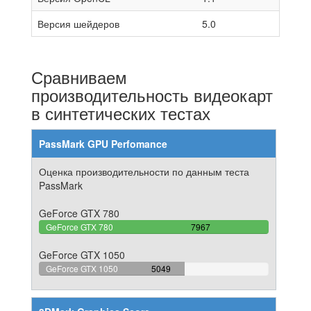
Версия шейдеров
5.0
Сравниваем
производительность видеокарт
в синтетических тестах
PassMark GPU Perfomance
Оценка производительности по данным теста
PassMark
GeForce GTX 780
100%
GeForce GTX 780
7967
Complete
GeForce GTX 1050
63.373917409313%
GeForce GTX 1050
5049
Complete