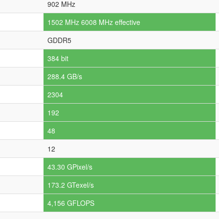
902 MHz
1502 MHz 6008 MHz effective
GDDR5
384 bit
288.4 GB/s
2304
192
48
12
43.30 GPixel/s
173.2 GTexel/s
4,156 GFLOPS