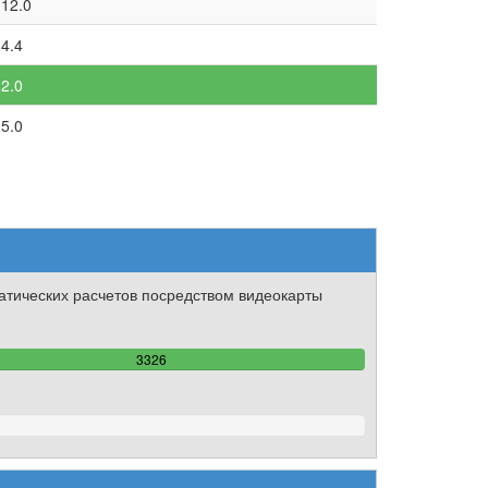
12.0
4.4
2.0
5.0
тических расчетов посредством видеокарты
100%
3326
Complete
57967529%