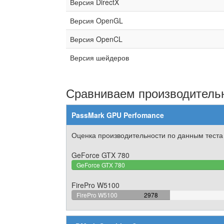
Версия DirectX
Версия OpenGL
Версия OpenCL
Версия шейдеров
Сравниваем производительн
PassMark GPU Perfomance
Оценка производительности по данным теста
GeForce GTX 780
GeForce GTX 780
FirePro W5100
37.379189155265%
FirePro W5100
2978
Complete