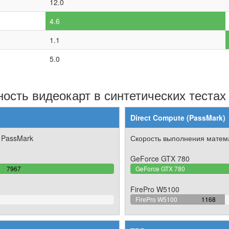
12.0
4.6
1.1
5.0
ость видеокарт в синтетических тестах
Direct Compute (PassMark)
 PassMark
Скорость выполнения матема
GeForce GTX 780
100%
7967
GeForce GTX 780
Complete
FirePro W5100
35.1172
FirePro W5100
1168
Complete