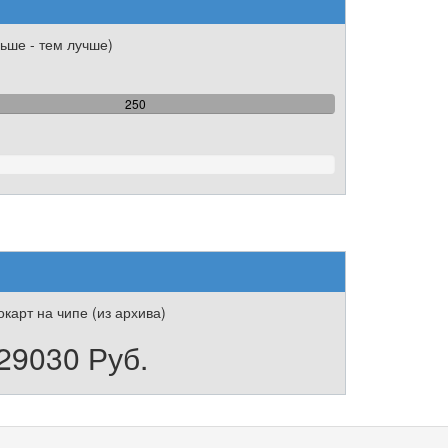
ьше - тем лучше)
100%
250
Complete
карт на чипе (из архива)
29030 Руб.