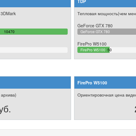
TDP
 3DMark
Тепловая мощность(чем мен
GeForce GTX 780
100%
10470
GeForce GTX 780
Complete
FirePro W5100
20%
FirePro W5100
50
Complete
FirePro W5100
 архива)
Ориентировочная цена видео
уб.