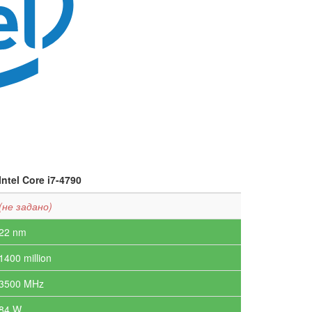
Intel Core i7-4790
(не задано)
22 nm
1400 million
3500 MHz
84 W