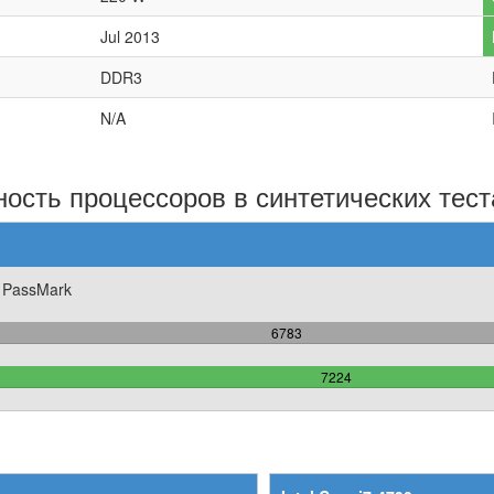
Jul 2013
DDR3
N/A
ость процессоров в синтетических тест
 PassMark
93.895348837209%
6783
Complete
100%
7224
Complete