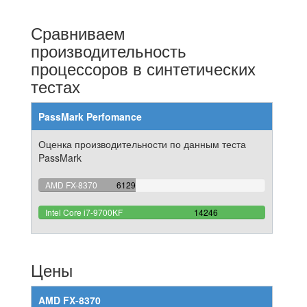
Сравниваем
производительность
процессоров в синтетических
тестах
PassMark Perfomance
Оценка производительности по данным теста
PassMark
43.022602835884%
AMD FX-8370
6129
Complete
100%
Intel Core i7-9700KF
14246
Complete
Цены
AMD FX-8370