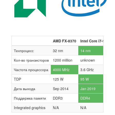
AMD FX-8370
Intel Core i7-9700K
Техпроцесс
32 nm
14 nm
Кол-во транзисторов
1200 million
unknown
Частота процессора
4000 MHz
3.6 GHz
TDP
125 W
95 W
Дата выхода
Sep 2014
Jan 2019
Поддержка памяти
DDR3
DDR4
Integrated graphics
N/A
N/A