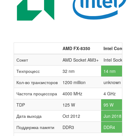
AMD FX-8350
Intel Core i7-8
Сокет
AMD Socket AM3+
Intel Socket 115
Техпроцесс
32 nm
14 nm
Кол-во транзисторов
1200 million
unknown
Частота процессора
4000 MHz
4 GHz
TDP
125 W
95 W
Дата выхода
Oct 2012
Jun 2018
Поддержка памяти
DDR3
DDR4