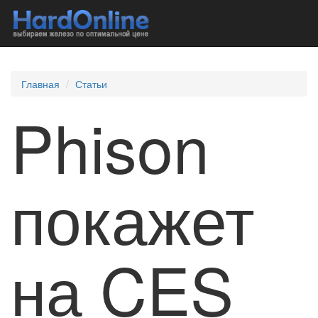
Главная
Статьи
Phison
покажет
на CES