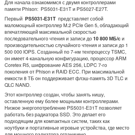
Для начала ознакомимся с двумя контроллерами
памяти Phison: PS5031-E31T и PS5027-E27T.
Первый
PS5031-E31T
представляет собой
маломощный контроллер M.2 PCIe Gen 5, обладающий
впечатляющей максимальной скоростью
последовательного чтения и записи до
10 800 МБ/с
и
производительностью случайного чтения и записи до 1
500 000 IOPS. Созданный по 7-нм техпроцессу TSMC,
он имеет 4-канальную конфигурацию, процессор ARM
Coretex R5, шифрование AES 256, LDPC 7-го
поколения от Phison и RAID ECC. При максимальной
емкости 8 ТБ он поддерживает флэш-память 3D TLC и
QLC NAND.
Этот контроллер создан, чтобы занять нишу,
оставленную ему более мощными контроллерами.
Низкое энергопотребление PS5031-E31T позволяет
работать без радиатора SSD. Это делает его
подходящим для компактных систем, таких как
ноутбуки и портативные игровые устройства, где место
для мощного радиатора ограничено.