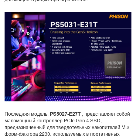
Последняя модель,
PS5027-E27T
, представляет собой
маломощный контроллер PCIe Gen 4 SSD,
предназначенный для твердотельных накопителей M.2
форм-фактора 2230, используемых в портативных