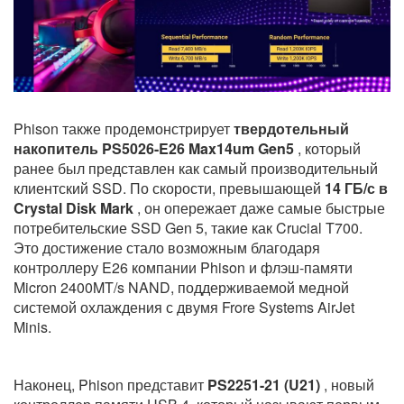
Phison также продемонстрирует
твердотельный
накопитель PS5026-E26 Max14um Gen5
, который
ранее был представлен как самый производительный
клиентский SSD. По скорости, превышающей
14 ГБ/с в
Crystal Disk Mark
, он опережает даже самые быстрые
потребительские SSD Gen 5, такие как Crucial T700.
Это достижение стало возможным благодаря
контроллеру E26 компании Phison и флэш-памяти
Micron 2400MT/s NAND, поддерживаемой медной
системой охлаждения с двумя Frore Systems AirJet
Minis.
Наконец, Phison представит
PS2251-21 (U21)
, новый