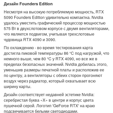
Дизайн Founders Edition
Несмотря на высокую потребляемую мощность, RTX
5090 Founders Edition удивительно компактна. Nvidia
удалось уместить графический процессор мощностью
575 Вт в двухслотовом корпусе с двумя вентиляторами,
что является подвигом, учитывая трехслотовые
чудовища RTX 4090 и 3090.
По охлаждению - во время тестирования карта
достигла пиковой температуры 86 °C под нагрузкой, что
немного выше, чем 80 °C у RTX 4090, но все же в
пределах безопасных значений. Nvidia добилась этого,
уменьшив размеры печатной платы и расположив ее
по центру, а вентиляторы с обеих сторон прогоняют
воздух через радиатор, который охватывает всю
ширину карты.
Дизайн соответствует недавней эстетике Nvidia:
серебристая буква «X» в центре и корпус цвета
пушечной серой. Логотип 'GeForce RTX' на краю
подсвечивается белыми светодиодами.