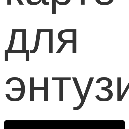
для
энтуз